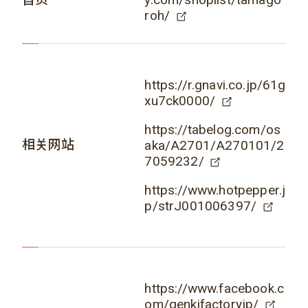
roh/
https://r.gnavi.co.jp/61g
xu7ck0000/
https://tabelog.com/os
相关网站
aka/A2701/A270101/2
7059232/
https://www.hotpepper.j
p/strJ001006397/
https://www.facebook.c
om/genkifactoryjp/