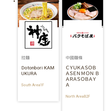
拉麵
中國麵條
Dotonbori KAM
ＣＹＵＫＡＳＯＢ
UKURA
ＡＳＥＮＭＯＮ Ｂ
ＡＲＡＳＯＢＡＹ
Ａ
South Area1F
North AreaB2F