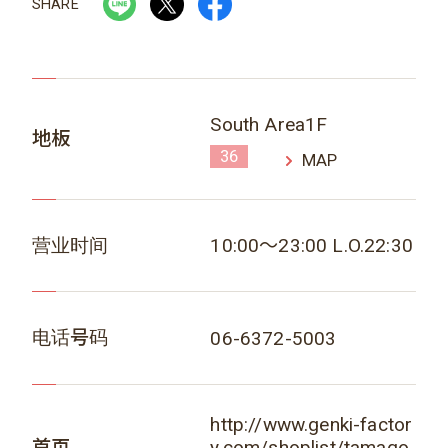
SHARE
South Area1F
地板
36
MAP
营业时间
10:00～23:00 L.O.22:30
电话号码
06-6372-5003
http://www.genki-factor
首页
y.com/shoplist/tamago