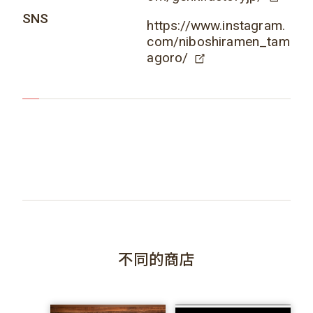
SNS
https://www.instagram.
com/niboshiramen_tam
agoro/
不同的商店