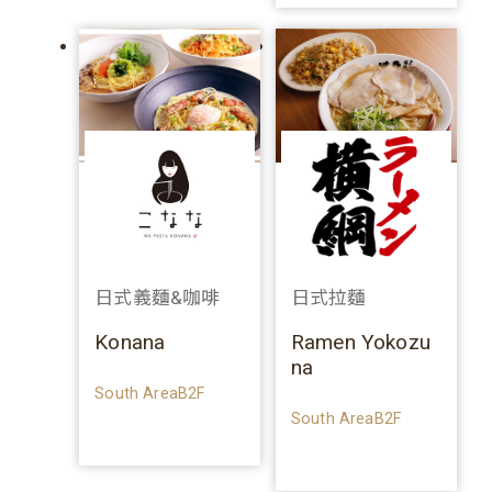
日式義麵&咖啡
日式拉麵
Konana
Ramen Yokozu
na
South AreaB2F
South AreaB2F