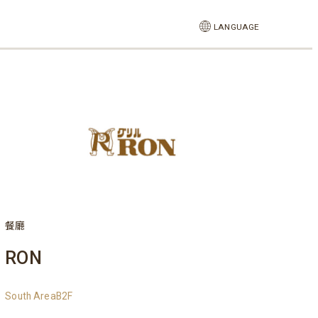
LANGUAGE
餐廳
RON
South AreaB2F