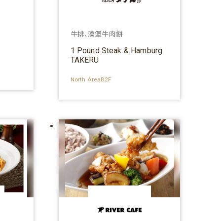
牛排、漢堡牛肉餅
1 Pound Steak & Hamburg
TAKERU
North AreaB2F