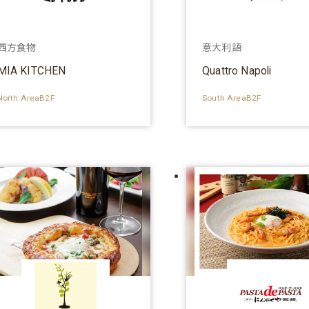
西方食物
意大利語
MIA KITCHEN
Quattro Napoli
North AreaB2F
South AreaB2F