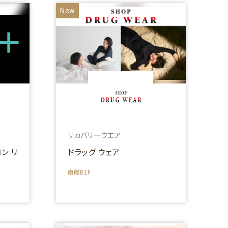
New
リカバリーウエア
ン リ
ドラッグ ウェア
南館B1F