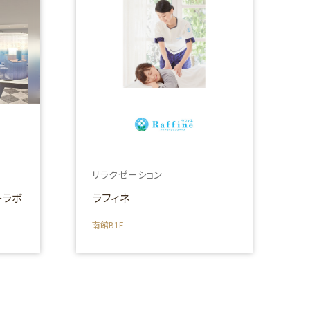
リラクゼーション
トラボ
ラフィネ
南館B1F