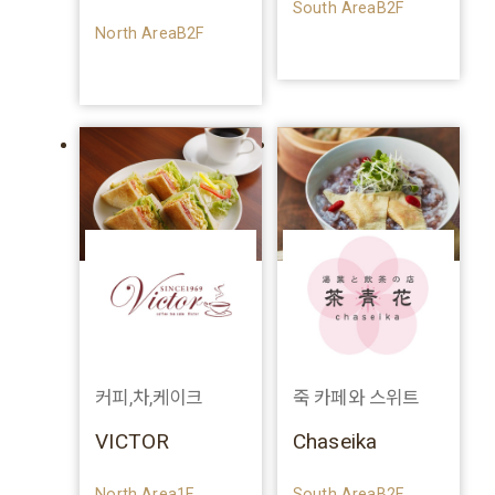
South AreaB2F
North AreaB2F
커피,차,케이크
죽 카페와 스위트
VICTOR
Chaseika
North Area1F
South AreaB2F