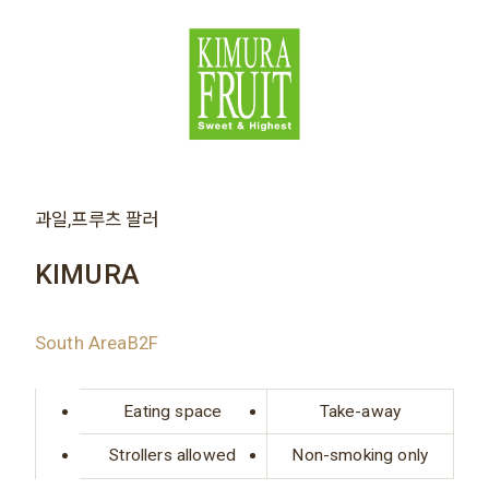
과일,프루츠 팔러
KIMURA
South AreaB2F
Eating space
Take-away
Strollers allowed
Non-smoking only