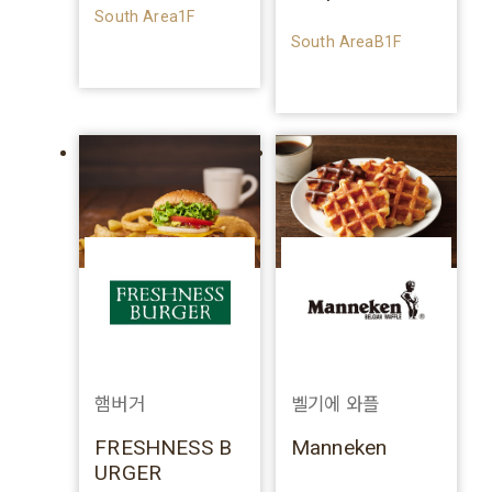
South Area1F
South AreaB1F
햄버거
벨기에 와플
FRESHNESS B
Manneken
URGER