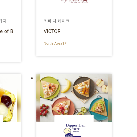
 과자
커피,차,케이크
e of B
VICTOR
North Area1F