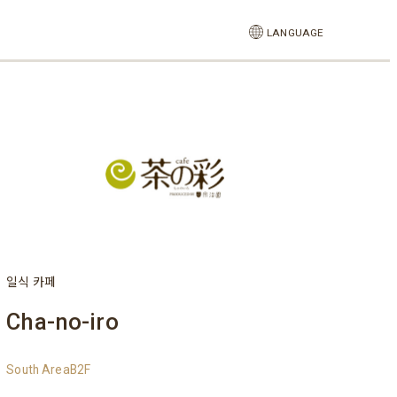
LANGUAGE
일식 카페
Cha-no-iro
South AreaB2F