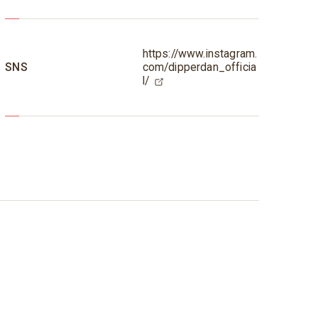
https://www.instagram.
SNS
com/dipperdan_officia
l/