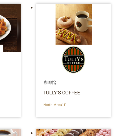
咖啡馆
TULLY'S COFFEE
North Area1F