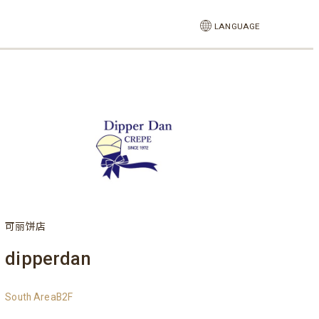
LANGUAGE
可丽饼店
dipperdan
South AreaB2F