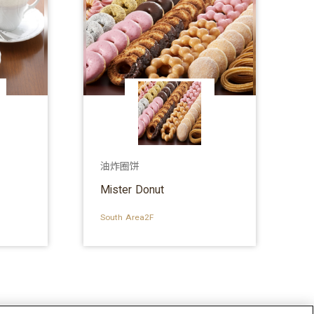
油炸圈饼
Mister Donut
South Area2F