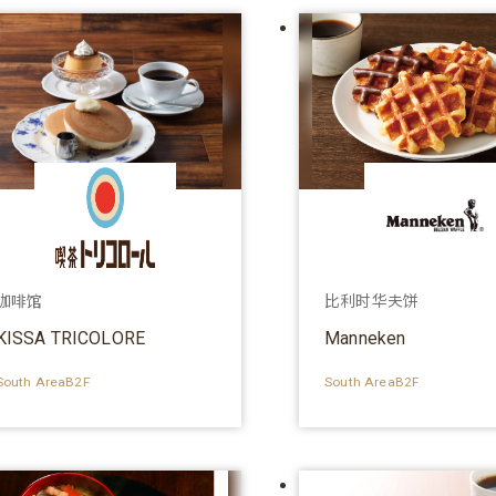
咖啡馆
比利时华夫饼
KISSA TRICOLORE
Manneken
South AreaB2F
South AreaB2F