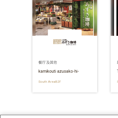
餐厅及其他
kamikouti azusako-hi-
South AreaB2F