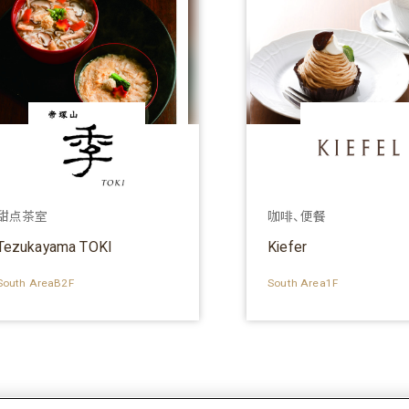
甜点茶室
咖啡、便餐
Tezukayama TOKI
Kiefer
South AreaB2F
South Area1F