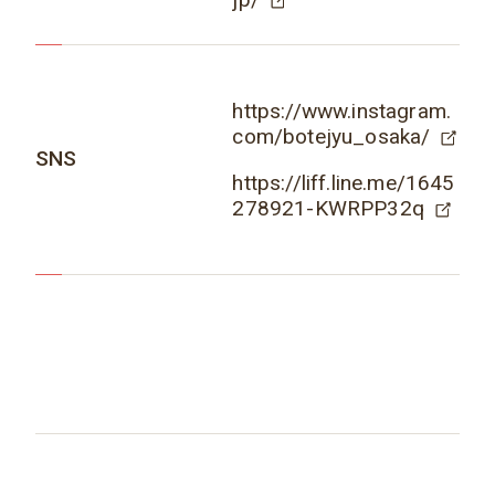
https://www.instagram.
com/botejyu_osaka/
SNS
https://liff.line.me/1645
278921-KWRPP32q